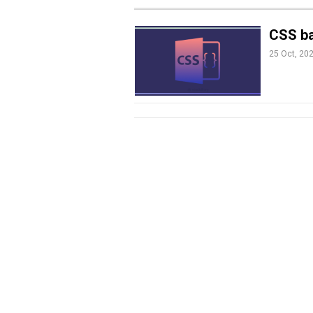
CSS ba
25 Oct, 20
M
E
N
U