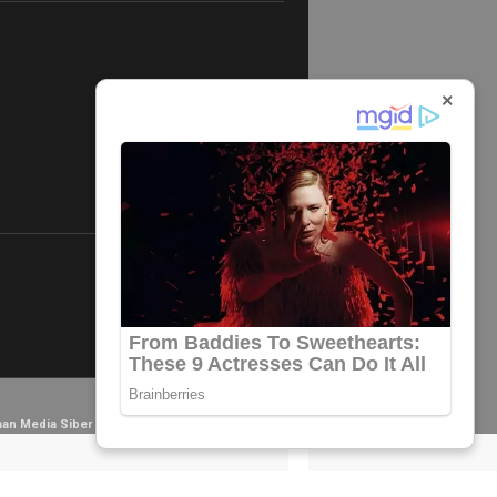
×
×
an Media Siber
Redaksi