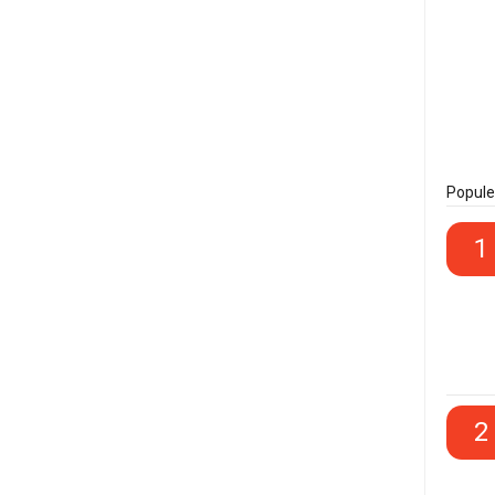
Popule
1
2