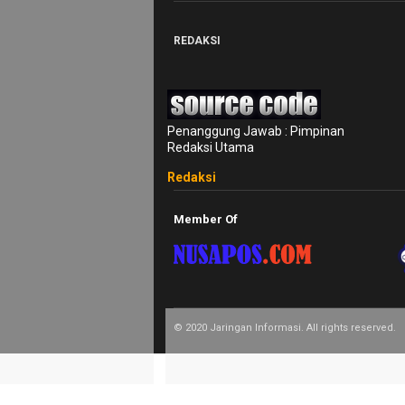
Guide
EduBudaya
REDAKSI
EduStyle
TeknoGame
Penanggung Jawab : Pimpinan
Economy
Redaksi Utama
Tekno
Redaksi
Recipes
Member Of
Loker
InfoKepri
KuansingTerkini
Bisnis
© 2020 Jaringan Informasi. All rights reserved.
Sehat
PotensiRohil