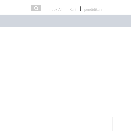
Index All
Karir
pendidikan