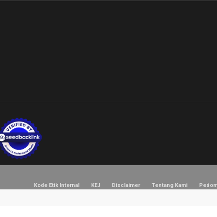
Kode Etik Internal
KEJ
Disclaimer
Tentang Kami
Pedom